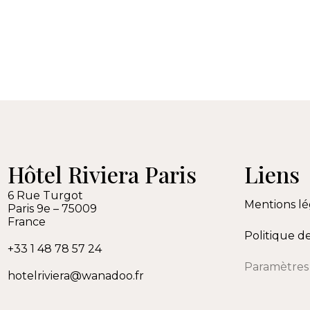
Hôtel Riviera Paris
Liens
6 Rue Turgot
Mentions lé
Paris 9e
–
75009
France
Politique d
+33 1 48 78 57 24
Paramètres 
hotelriviera@wanadoo.fr