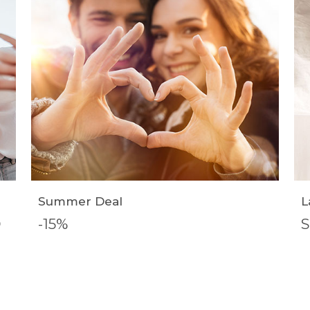
Summer Deal
L
D
-15%
S